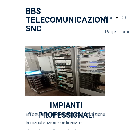
BBS
Home
Chi
TELECOMUNICAZIONI
SNC
Page
sia
IMPIANTI
PROFESSIONALI
Effettuiamo l'installazione, l'attivazione,
la manutenzione ordinaria e